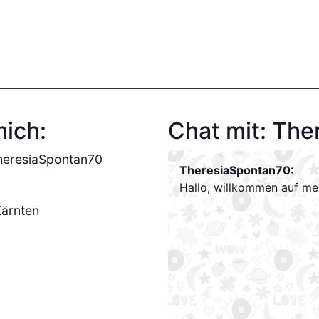
ich:
Chat mit: Th
heresiaSpontan70
TheresiaSpontan70:
Hallo, willkommen auf mei
Kärnten