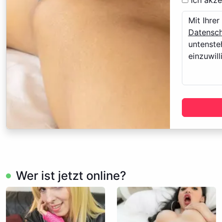
Ich akze
Mit Ihre
Datensch
untenste
einzuwill
Dies
Jahr
Berü
enth
, de
kont
Wer ist jetzt online?
müss
Info
Wir 
ange