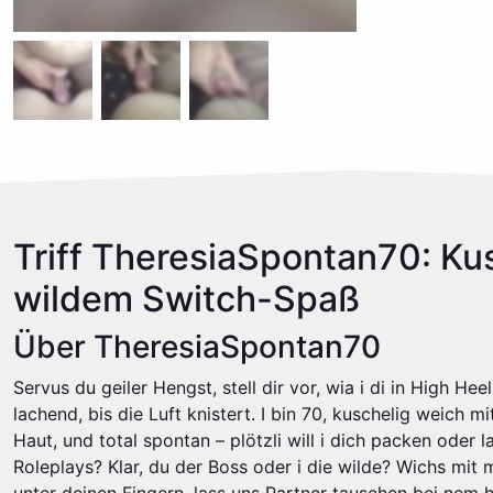
Triff TheresiaSpontan70: Ku
wildem Switch-Spaß
Über TheresiaSpontan70
Servus du geiler Hengst, stell dir vor, wia i di in High He
lachend, bis die Luft knistert. I bin 70, kuschelig weich 
Haut, und total spontan – plötzli will i dich packen oder 
Roleplays? Klar, du der Boss oder i die wilde? Wichs mit 