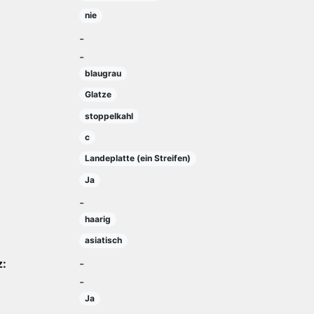
nie
-
-
blaugrau
Glatze
stoppelkahl
c
Landeplatte (ein Streifen)
Ja
-
haarig
asiatisch
z:
-
-
Ja