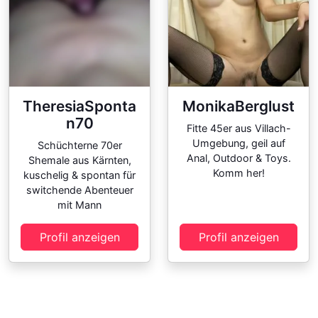
TheresiaSponta
MonikaBerglust
n70
Fitte 45er aus Villach-
Umgebung, geil auf
Schüchterne 70er
Anal, Outdoor & Toys.
Shemale aus Kärnten,
Komm her!
kuschelig & spontan für
switchende Abenteuer
mit Mann
Profil anzeigen
Profil anzeigen