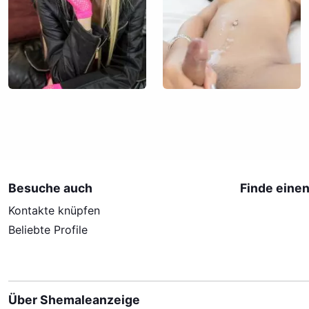
Zugr
Seie
gute
Wohn
Setz
Been
sind
imme
behä
Besuche auch
Finde eine
zu s
Kontakte knüpfen
Webs
Vere
Beliebte Profile
Verh
Netz
Über Shemaleanzeige