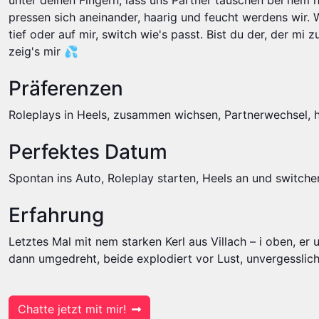
unter deinen Fingern, lass uns Partner tauschen bei nem
pressen sich aneinander, haarig und feucht werdens wir. 
tief oder auf mir, switch wie's passt. Bist du der, der mi
zeig's mir 💦
Präferenzen
Roleplays in Heels, zusammen wichsen, Partnerwechsel, 
Perfektes Datum
Spontan ins Auto, Roleplay starten, Heels an und switchen
Erfahrung
Letztes Mal mit nem starken Kerl aus Villach – i oben, er u
dann umgedreht, beide explodiert vor Lust, unvergesslich
Chatte jetzt mit mir!