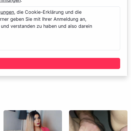
immungen
.
gungen
, die Cookie-Erklärung und die
rner geben Sie mit Ihrer Anmeldung an,
 und verstanden zu haben und also darein
utzung dieser Website erklären Sie, mindestens 18
ite sofort!
 erotischen Content wie Fotos und Nachrichten
icht bestimmt.
 Inhalte von Profilen der Nutzer dieser Website zu
auf eine strafrechtliche Vergangenheit zu prüfen. Sie
rteilung, ob ein Profil irreführend ist oder falsche
schen oder betrügen will.
e Dateien, die zusammen mit den eigentlich
telt werden und die es ermöglichen, auf Ihrem