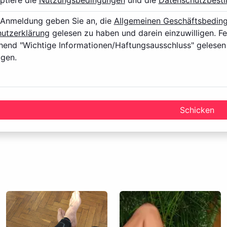
ptiere die
Nutzungsbedingungen
und die
Datenschutzbest
r Anmeldung geben Sie an, die
Allgemeinen Geschäftsbedin
utzerklärung
gelesen zu haben und darein einzuwilligen. Fe
hend "Wichtige Informationen/Haftungsausschluss" gelesen
igen.
e Website ist Personen ab 18 Jahren vorbehalten. Mit der N
e alt zu sein. Sind Sie jünger, dann verlassen Sie diese Webs
Schicken
cksichtigen Sie, dass diese Website explizit sexuellen und
ält. Diese sind für Ihre eventuellen minderjährigen Kinder n
r Betreiber dieser Website, verfügt über keine Mittel, um die
rollieren. ist auch nicht in der Lage, Nutzer dieser Website 
en daher selbst die nötige Sorgfalt walten lassen bei der Beu
rmationen enthält oder ob ein Nutzer dieser Website Sie täu
setzen auf unserer Website Cookies ein. Cookies sind klein
forderten Daten aus dem Internet an Ihren Browser übermit