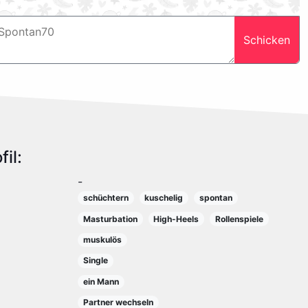
Schicken
il:
-
schüchtern
kuschelig
spontan
Masturbation
High-Heels
Rollenspiele
muskulös
Single
ein Mann
Partner wechseln