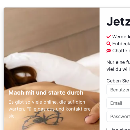
Jetz
Werde
Entdeck
Chatte 
Nur eine f
viel du will
Geben Sie 
Mach mit und starte durch
Es gibt so viele online, die auf dich
warten. Fülle das aus und kontaktiere
sie.