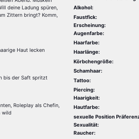
 heißen Abend. Muskeln
Will deine Ladung spüren,
Alkohol:
 zum Zittern bringt? Komm,
Faustfick:
Erscheinung:
Augenfarbe:
Haarfarbe:
haarige Haut lecken
Haarlänge:
Körbchengröße:
Schamhaar:
 bis der Saft spritzt
Tattoo:
Piercing:
Haarigkeit:
nten, Roleplay als Chefin,
Hautfarbe:
 wild
sexuelle Position Präferen
Sexualität:
Raucher: